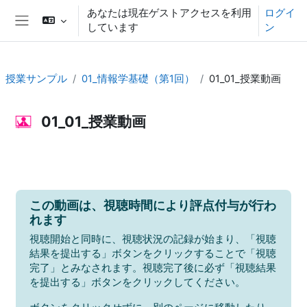
メインコンテンツへスキップする
あなたは現在ゲストアクセスを利用
ログイ
しています
ン
サイドパネル
授業サンプル
01_情報学基礎（第1回）
01_01_授業動画
01_01_授業動画
この動画は、視聴時間により評点付与が行わ
れます
視聴開始と同時に、視聴状況の記録が始まり、「視聴
結果を提出する」ボタンをクリックすることで「視聴
完了」とみなされます。視聴完了後に必ず「視聴結果
を提出する」ボタンをクリックしてください。