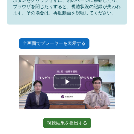
ボタンをクリックせずに、別のページに移動したり、
ブラウザを閉じたりすると、視聴状況の記録が失われ
ます。その場合は、再度動画を視聴してください。
全画面でプレーヤーを表示する
Play
Video
Play